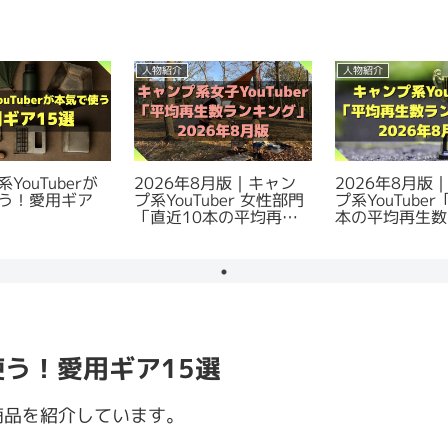
人物紹介
人物紹介
YouTuberが
2026年8月版｜キャン
2026年8月版
う！愛用ギア
プ系YouTuber 女性部門
プ系YouTuber
「直近10本の平均再生
本の平均再生数
数」ランキング
ング
で使う！愛用ギア15選
商品を紹介しています。