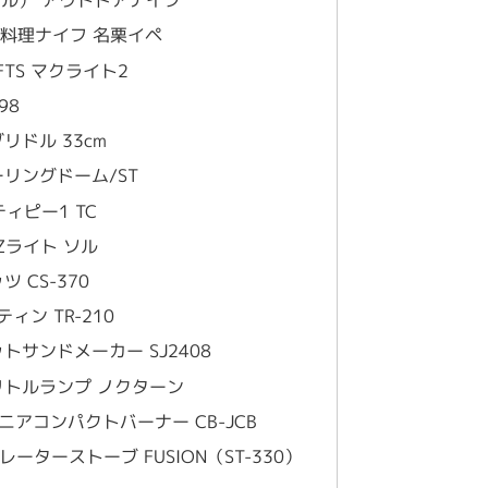
ピネル） アウトドアナイフ
式料理ナイフ 名栗イペ
FTS マクライト2
98
リドル 33cm
リングドーム/ST
ィピー1 TC
 Zライト ソル
ツ CS-370
ティン TR-210
トサンドメーカー SJ2408
k リトルランプ ノクターン
ュニアコンパクトバーナー CB-JCB
ーターストーブ FUSION（ST-330）