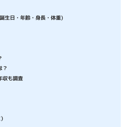
誕生日・年齢・身長・体重)
？
は？
年収も調査
X）