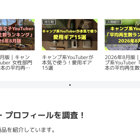
持ち物
人物紹介
年8月版｜キャン
キャンプ系YouTuberが
2026年8月版
Tuber 女性部門
本気で使う！愛用ギア
プ系YouTuber
0本の平均再生
15選
本の平均再生数
キング
ング
・プロフィールを調査！
商品を紹介しています。