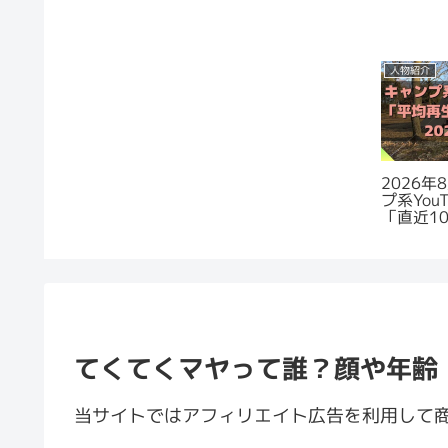
人物紹介
2026
プ系You
「直近1
数」ラン
てくてくマヤって誰？顔や年齢
当サイトではアフィリエイト広告を利用して