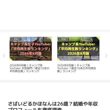
人物紹介
人物紹介
持
使
2026年8月版｜キャンプ系
2026年8月版｜キャンプ系
キャ
YouTuber 女性部門「直近10本の
YouTuber「直近10本の平均再生
う！
平均再生数」ランキング
数」ランキング
さばいどるかほなんは26歳？結婚や年収
プロフィールを徹底調査