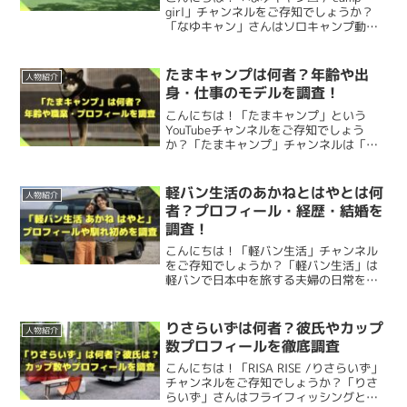
かないか程度
で、伸び悩んでいたようです。
「ご飯がしっかり美味しく炊ける」「蒸し料理も失敗しな
かほなんの高校・大学はどこ？
girl」チャンネルをご存知でしょうか？
でも恋人や交際についての発言・報道は確認されていませ
良い天気でよかったー！
「なゆキャン」さんはソロキャンプ動画
似顔絵師
い」「洗いやすく簡単」
とユーザーからも高評価！
ん。
この後も岐阜のグリーンをお楽しみください✊✨
#
を配信しているキャンプ系Youtuberで
そこで、
当時勤めていた会社員をやめて、YouTubeに専念
す。今回は、なゆキャンさんについて以
岐阜県
pic.twitter.com/cYjFZJT2YI
下を調査してみました。 なゆキャンって
たまキャンプは何者？年齢や出
することして
「1週間に3本動画を投稿する」ことをルー
かほなんさんの
高校
と
大学
を調査しました。
人物紹介
誰？正...
工夫された中蓋スリットは
外蓋のハンドルを引っ掛けて熱
かほなんさんは、アイドル活動と並行して
似顔絵師
として
身・仕事のモデルを調査！
かほなんさんは
アイドル
なので、彼氏のこと
ルに3ヶ月頑張った
のだとか。
い中蓋を持ち上げたり
、
皿として使えたり
と、
細部までこ
こんにちは！「たまキャンプ」という
も活動していた時期があったようです。
— さばいどる かほなん🏝 (@survidol_kaho)
は徹底して秘密にしてるのかもしれません
YouTubeチャンネルをご存知でしょう
高校
だわり抜かれています
！
May 5, 2025
か？「たまキャンプ」チャンネルは「た
ね。
けんた
その結果、少しずつ再生回数やチャンネル登録者数が増え
まこ」さんがキャンプ動画を配信してい
るキャンプ系YouTubeチャンネルです。
始めて、徐々にチャンネルが大きくなっていったようで
蒸す・煮る・湯沸かし・炒めるなど一台で何役もこなす万
今回は、たまキャンプさんについて以下
5/7 杜の宮市
軽バン生活のあかねとはやとは何
人物紹介
かほなんさんの出身高校については公式には公表されてい
を調査してみまし...
す。
者？プロフィール・経歴・結婚を
能クッカー
！キャンプポットやメスキット鍋の役割も兼ね
FM一宮さんのブースをお手伝いしながら似顔絵
かほなんの腹筋｜スタイル維持の秘密と
ません。
調査！
てくれるから、
荷物も減らせますよ
！
は？
屋さんやります😊✨
↑岐阜県でトークショーを行ったかほなんさん。
こんにちは！「軽バン生活」チャンネル
事務所の企画がきっかけではあったものの、その後のチャ
をご存知でしょうか？「軽バン生活」は
ただ、
岐阜県
大垣市
にゆかりがある
ことから、
岐阜県大垣
この投稿をInstagramで見る
軽バンで日本中を旅する夫婦の日常を動
ンネルの成長はかほなんさんの努力の賜物ですね！
かほなんさんと同じギアで、アウトドア料理をもっと楽し
10:00〜14:30
岐阜県が出身地なので、今も岐阜県に住んでいるのかもし
画配信しているYouTubeチャンネルで
市内の高校に通っていた可能性が高い
のではないでしょう
かほなんさんの体型について調べてみました。
す。今回は、軽バン生活さんについて以
く、もっと手軽に！「時短×多用途×高耐久」の現場主義
お一人 1500円 15〜20分で描き上げ
れませんね。
下を調査してみました。 軽バン生活は
か。
りさらいずは何者？彼氏やカップ
人物紹介
誰？何者？夫婦で軽バ...
アイドルを始めたきっかけ
ギアを、あなたも体験してみませんか？
数プロフィールを徹底調査
かほなんさんはスタイルの良さが話題になっていて、特に
こんにちは！「RISA RISE /りさらいず」
遊びにきーーーてね🎨✨
岐阜県大垣市には
高校が8校
あり、このいずれかに通って
かほなんの職業は？収入・年収・仕事や経
チャンネルをご存知でしょうか？「りさ
腹筋
はファンの間で「すごい！」と話題になるほど引き締
今回はこんな感じ(2枚目)の絵描きます😊✨
らいず」さんはフライフィッシングとキ
歴まとめ
かほなんさんがアイドルを始めたきっかけは、
アルバイト
いたのかもしれないですね。