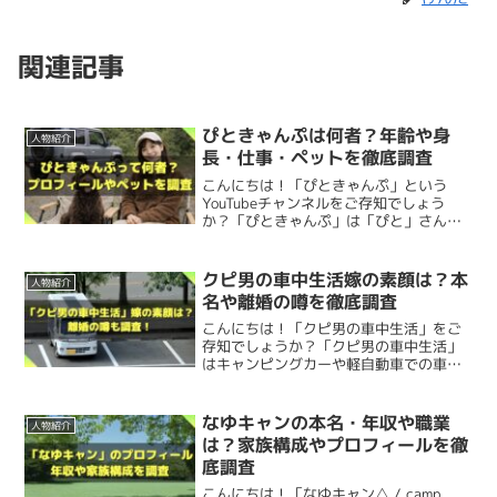
ゃワクワクしますね！
にできちゃうんです♪
さばいどる＝サバイバル×アイドルという新
公表されていますが、現在どこにお住まいかはわかりませ
アイドルとサバイバルの両立が唯一無二な感
その様子から、
結婚はこれからのイベントという受け止め
手作りだよ👏👏👏
pic.twitter.com/p5rjECGcyu
しいジャンルの確立
んでした。
じですよね！
方だった
ので、まだ結婚はしていないと思うんですよね。
関連記事
小さい頃の
自然遊びや無人島番組への憧れ
が、そのまま大
アウトドア＆防災の知識普及
「もう一品欲しい！」
そんなキャンプでの悩
けんた
— さばいどる かほなん🏝 (@survidol_kaho)
人になって
本気の挑戦につながっている
のが素敵です。
女性や初心者でも楽しめるアウトドア文化を
みを解決してくれる
時短クッカー
！
ただ、僕の推測では
岐阜県
ではないかと思います。
かほなんさんは「無人島を購入して自給自足生活をする」
June 14, 2022
ぴときゃんぷは何者？年齢や身
広げること
けんた
人物紹介
人気の理由
という明確な目標に向かって邁進している様子から、
今は
長・仕事・ペットを徹底調査
好きなことを企画として形にして、夢に向かってスキルを
Xのポストを見ていても、岐阜県が登場することが多いん
結婚よりも夢の実現を優先しているのでは
ないでしょう
こんにちは！「ぴときゃんぷ」という
磨き続ける姿勢がかっこよくて、聞いているだけで冒険心
セカンドロットでは
ハンドルが三角形に進化
！スタンドや
YouTubeチャンネルをご存知でしょう
ですよね。
か。
かほなんさんが
人気を集めている理由
って、ほんと多彩な
か？「ぴときゃんぷ」は「ぴと」さんが
がうずきます！
枝に吊るして調理する時の
安定感がアップ
しました！
ソロキャンプの様子を動画配信している
↑手作りのステージ衣装をポストするかほなんさん。
んですよね。
YouTubeでは、
無人島生活の実現に向けたさまざまなチャ
キャンプ系YouTuberです。今回は、ぴと
きゃんぷさんについて以下を調査してみ
クピ男の車中生活嫁の素顔は？本
彼氏
レンジ
や学びのプロセスを公開しており、視聴者も一緒に
人物紹介
角型デザインだから
収納性バツグン
！一般的なメスティン
ました。 ぴと...
YouTubeを始めたきっかけ
岐阜県百年公園にてトークショーでした！
名や離婚の噂を徹底調査
ライブではアイドルらしい
歌やダンス
はもちろん、アウト
成長できる内容になっていますね。
まずは
本格的なアウトドア＆サバイバルスキル
。
用オプションも使えるから、
アレンジ自在
です！
ご来場ありがとうございました！🌳
こんにちは！「クピ男の車中生活」をご
ドアの知識を
トーク
で伝えたり、ファンとの交流を大切に
存知でしょうか？「クピ男の車中生活」
かほなんさんに
彼氏
がいるのかも気になりますよね？
はキャンピングカーや軽自動車での車中
する場面も多いとのこと。
かほなんさんがYouTubeを始めたきっかけは、事務所発の
かほなんさんのストイックな姿勢と明確な目標設定は、多
自分で山を買って
キャンプや狩猟を実践したり、
イノシシ
泊、DIY、家族との旅やアウトドアライフ
アルミニウムに
アルマイト加工
が施されているので
焦げ付
サバイバルクッキング🍳
を配信している車中泊系YouTubeチャン
「さばいどる」企画で動画を出したこと
でした。
くの人の憧れや応援の気持ちを集めている理由の一つかも
の解体
までやっちゃうガチ勢っぷり！
きにくく
、焚き火でもガスバーナーでも安定した調理がで
ネルです。今回は、「クピ男の車中生
こちらも公式には一切公開されていません。
なゆキャンの本名・年収や職業
楽しかったね〜！楯さんの勇気に大拍手だ……！
人物紹介
さばいどるという独自のジャンルならではのライブスタイ
活」の「クピ男」...
しれませんね！
は？家族構成やプロフィールを徹
きるのが嬉しいポイント！
(でも本当に美味しいよ🌱)
ルを確立しているようですね！
当初は
2年続けてもチャンネル登録者数が200人いくかい
底調査
本人のYouTube、インタビュー、各種アウトドアメディア
こんにちは！「なゆキャン△ / camp