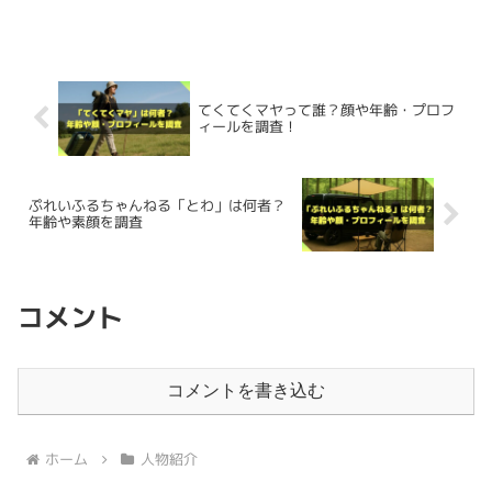
雷鳥飯盒 セカンドロット ア
まっています。
ャンプの動画を配信しているアウトドア
pic.twitter.com/YotsvUhjtT
先のメイド喫茶で「アイドルグループを作ろう」という企
系Youtuberです。今回は、りさらいずさ
ウトドアクッカー メスキッ
んについて以下を調査してみました。 り
画に参加したこと
でした。
ちなみに高校時代は写真部に所属していたようです。
さ...
ト 鍋 キャンプポット 水蒸
ライブ衣装でもお腹を出すスタイルが多く、その
引き締ま
かほなんさんの
職業・仕事
、そして
年収・経歴
を調査しま
— さばいどる かほなん🏝 (@survidol_kaho)
気炊飯2合（シルバー）
った腹筋が特徴的
なんですよね。
した。
May 5, 2016
てくてくマヤって誰？顔や年齢・プロフ
昔からアイドルに憧れていたわけではなく、
「面白そうだ
created by
Rinker
ィールを調査！
MiliCamp
な」という動機
で手を挙げたようですね。
さばいどる🏝かほなん(@survidol_kaho)がシェアした投稿
Xで腹筋を疲労するポストがありました。
職業・仕事
Amazon
楽天市場
ぷれいふるちゃんねる「とわ」は何者？
当時かほなんさんが一員だった
「おーだーめいど138」
と
Yahooショッピング
年齢や素顔を調査
↑似顔絵を描いていることを発信するかほなんさん。
↑ガチなサバイバルをするかほなんさん。
いうご当地アイドルグループは、地元のお祭りやイベント
昔のインスタ見てたら超好みな良きボディちゃん
かほなんさんの職業は、
アイドル
であり
YouTuber
です。
の会場でライブを中心に活動していたみたいですね。
だったので「もっと食べてむちっとして筋トレし
上記のポストは2016年のものですが、最近は似顔絵に関
ただの趣味じゃなくて、
実用的な知識や技術
をYouTubeで
よう」キャンペーン始めよ！😆笑
コメント
かほなんさんは
「さばいどる」
という肩書で活動してお
サーマレスト ゼットライトソル
する情報が見つからなかったので、もしかしたら今はさば
発信してくれるから見応えがあります。
り、
ライブパフォーマンスを中心としたアイドル活動
と並
いどるとしての活動に専念されているのかもしれません
あの頃猛烈にしてた腹筋再開する〜！
行して、
YouTube「さばいどるチャンネル」でサバイバ
ね。
さらに、女性ならではの
親しみやすさとギャップ
も魅力。
コメントを書き込む
かほなんさんはキャンプで折りたたみマットを愛用してい
ル・登山・キャンプ・釣り・狩猟などのアウトドア動画
の
ますね。
スタイルが活かせる良い感じのお仕事もしたいな
企画・撮影・編集を自ら担い配信
しています。
ちなみに、一部のファンサイトで、
似顔絵師としてのペン
女子ひとりで山登りやソロキャンプ、無人島生活に挑む姿
ホーム
人物紹介
ぁ、来ないかなぁ…🤭(小声)
ネームが「hana（はな）」
という情報があったのです
この投稿をInstagramで見る
は「女の子でもできる！」と勇気をくれますし、明るくて