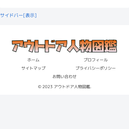
が、公式な情報からは確認できませんでした。
飾らないキャラが男女問わず支持されています。
そんな朝🌅おはーよ🙌
サイドバー[表示]
pic.twitter.com/RUix3yAC0E
かほなんの豆知識
あと忘れちゃいけないのが
「さばいどる」と
いう唯一無二の路線
。
— さばいどる かほなん🏝8/11 雨天のためイベ
↑かほなんさんが活動していたアイドルグループ「おーだ
けんた
ント中止 (@survidol_kaho)
July 13, 2021
ーめいど138」。
かほなんさんの
豆知識
をご紹介します。
ご当地アイドル出身
の経験を活かして、
歌やライブ活動
も
その後、「さばいどる」企画をきっかけに現在のスタイル
ホーム
プロフィール
こなしつつ、似顔絵師までやっちゃう多才さは唯一無二で
【かほなんさん豆知識】
へと変化していきますが、アイドル活動も今なお続けてい
サイトマップ
プライバシーポリシー
す。
出典：https://youtu.be/86x1rAdJUCU
↑腹筋を披露するかほなんさん。
るあたり、かほなんさんらしい継続力だなと感じました。
お問い合わせ
さばいどる🏝かほなん(@survidol_kaho)がシェアした投稿
DIYが得意
© 2023 アウトドア人物図鑑.
さらに動画は学びになる要素もたっぷり。
かほなんさんは
筋トレ
にこだわりがあり、
趣味のひとつと
資格が多彩
かほなんに影響を与えた父・祖父
この投稿をInstagramで見る
して「ボディメイク」
を挙げているようです。
↑高校時代に写真部だったことを明かすかほなんさん。
猫を３匹飼っている
↑折りたたみマットに座るかほなんさん。
道具の選び方
や
ナイフの使い方
など、初心者にもわかりや
重度の猫アレルギー
すく解説してくれるし、ファンからの質問にも丁寧に答え
かほなんさんに影響を与えた、
お父さん
と
おじいさん
を調
写真部での経験が現在の撮影スキルに繋がっているのかも
美容師との会話は緊張する
折りたたみマットといえば、僕のおすすめはサーマレスト
てくれます。
体重が増えて「うふふ😊」てなるアイドルです
査しました。
しれませんね！
の
ゼットライトソル
です。