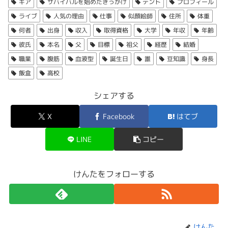
pic.twitter.com/sNUpAOHK6a
ギア
サバイバルを始めたきっかけ
テント
プロフィール
力家ぶりがうかがえます。
ライブ
人気の理由
仕事
似顔絵師
住所
体重
↑「さばいどる」企画の動画。
— さばいどる かほなん🏝 (@survidol_kaho)
何者
出身
収入
取得資格
大学
年収
年齢
↑ 岐阜県出身であることをポストするかほなんさん。
目標
June 3, 2023
彼氏
本名
父
目標
祖父
経歴
結婚
この「さばいどる」という企画が今の
「さばいどるチャン
職業
腹筋
血液型
誕生日
誰
豆知識
身長
ネル」の原型になっていた
とのこと。
岐阜県は
山や川など自然が豊かな場所
ですよね。
飯盒
高校
出典：https://youtu.be/WUCoF8jpiU8
かほなんさんの主な目標は、
「無人島を購入して自給自足
の生活を行うこと」
です。
かほなんさん自身は田舎育ちで、夏はセミやカエルを捕る
シェアする
さばいどる🏝かほなん(@survidol_kaho)がシェアした投稿
幼少期から
自然に囲まれた環境で育ったことが、現在のア
↑さばいどるとしてのライブデビューを振り返るかほなん
など、
小さい頃から自然で遊んできた経験が今につながっ
ウトドア好きやサバイバルスキルの基礎になったのかも
し
さん。
X
Facebook
はてブ
この大きな夢に向かって、
YouTubeやアイドル活動などを
ている
ようですね！
出典：
れませんね！
↑雷鳥飯盒を使うかほなんさん。
↑「さばいどる」かほなんさん。
通じて資金を貯めつつ
、
必要なスキルを習得
しています。
LINE
コピー
https://www.youtube.com/shorts/6MEuMDT-
ステージ衣装はかほなんさん自身がデザイン・裁断・縫製
小さい頃に無人島生活や無人島脱出のテレビ
0QU?feature=share
まで手作り
していることも特長です。
わずか352g
と
軽量
なのに、最大2合のご飯が炊ける優れ
住所
アイドルとしてライブ活動を主軸に行いながら、
本気で無
目標達成のために掲げている具体的なポイントとしては、
番組をワクワクしながら見ていて、無人島へ
もの！
けんたをフォローする
人島生活を目指し
、登山、キャンプ、釣り、カヤック、狩
以下が挙げられます。
の憧れがずっとあったんですって。
けんた
これもDIY精神の表れですね！
猟などの
サバイバルスキル
をYouTube
「さばいどるチャン
かほなんさんが現在住んでいる場所はどこでしょうか。
本体、中蓋、外蓋の三層構造
になっているから、
ご飯を炊
ネル」
で自撮り・編集し発信しているんですよね。
↑おみくじを引くかほなんさん。
無人島の購入・サバイバル生活の実現
かほなんさんのサバイバルを始めたきっかけ、めちゃくち
きながら上段では野菜やシュウマイなどの蒸し料理が同時
岐阜県出身で
活動拠点も東海地方を中心としている
ことは
ステージ衣装はデザインから裁断、縫製まで全部
けんた