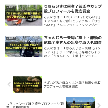
これからも素敵な動画を期待しています！
プ動画を配信しているキャンプ系
YouTubeチャンネルです。今回は、てく
りさらいずは何者？彼氏やカップ
人物紹介
てくマヤさんに...
「とわ」
という名前が
本名なのか
気になるところですが、
数プロフィールを徹底調査
とわさんはいろいろなキャンプギアを使っていますが、そ
最後までご覧いただきありがとうございました。
特定できる情報が無くわかりませんでした。
こんにちは！「RISA RISE /りさらいず」
の中でも
キャンプ歴15年の僕が厳選
しておすすめギアを
チャンネルをご存知でしょうか？「りさ
らいず」さんはフライフィッシングとキ
見てみました。
↓ぷれいふるちゃんねるチャンネルはこちら↓
ャンプの動画を配信しているアウトドア
完全に僕の推測
ですが、とわさんは
「とわこ」
という名前
系Youtuberです。今回は、りさらいずさ
出典：https://youtu.be/y6xQx-1rIyk
んについて以下を調査してみました。 り
で、
「十和子」
という漢字だったりするんじゃないかなと
ちゃんじろー夫婦が炎上・離婚の
人物紹介
「オピネルナイフ」
、
「SOTOレギュレーターストーブ
さ...
危機？奥さんの出身や収入も調査
思いました。
https://www.youtube.com/@playfulchannel.
FUSION Trek」
、
「PRIMUSクッカー イージークック
100
こんにちは！「ちゃんじろー夫婦【バン
ライフ】」チャンネルをご存知でしょう
NS」
をご紹介します。
か？「ちゃんじろー夫婦【バンライ
新たな情報が入り次第記事を更新したいと思います！
出典：https://youtu.be/zgcwSUO2V9A
フ】」さんは車中泊での日本一周やバン
家族にお土産を買っていることから、
実家暮らしなんじゃ
www.youtube.com
ライフの様子を発信しているYouTuberで
す。今回は、ちゃんじろー夫婦さんにつ
オピネルナイフ
ないか
と推測しました。
いて以下を調査してみ...
誕生日
↓てくてくマヤさんの紹介記事もおすすめ。
他にも、
「道の駅猪苗代」に行く
動画があるのですが、
さばいどるかほなんは26歳？結婚や年収
とわさんが愛用している
オピネルナイフ
をご紹介します。
長距離運転することが多い事務職
ということは、もしかし
プロフィールを徹底調査
とわさんの
誕生日
は公開されておらず不明でした。
「道の駅猪苗代まで2時間かかる」
と動画内でコメントし
たら
営業系の事務職なのかも
しれませんね。
てくてくマヤって誰？顔や年齢・プロフィールを
ていました。
調査！
フランス生まれの伝統的な折りたたみナイフ、
こんにちは！「徒歩キャンプ*てくてくマヤ」という
何月生まれだとかも情報が無く
、ヒントとなる情報も見つ
YouTubeチャンネルをご存知でしょうか？「徒歩キャンプ
しらキャンって誰？嫁やプロフィール(職
Opinel（オピネル）No.8
！1890年から変わらぬ美しいデ
*てくてくマヤ」チャンネルは「マヤ」さんがキャンプ動画
業・年齢)を調査！
を配信しているキャンプ系YouTubeチャンネルです。今回