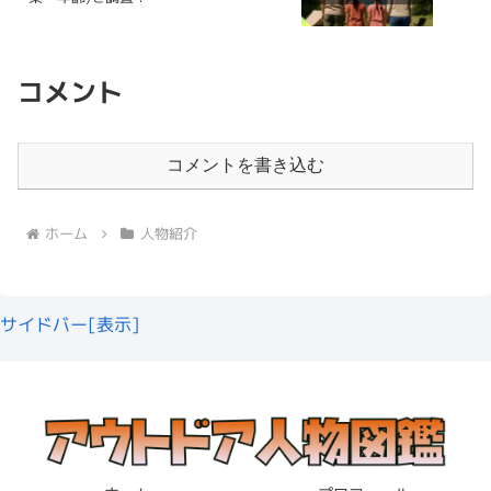
OLとYouTuberを両立させて頑張っていると
からなかったので、完全に謎に包まれていますね。
福島県からであれば、道の駅猪苗代まで2時間くらいかか
は、てくてくマヤさんに...
ザインは、キャンプサイトでも一際輝きます✨
2025.07.27
relax-famicamp.com
わさんを応援します！
るので、辻褄が合う
と思いました。
けんた
とても気になります！
コメント
↓ちびともちさんの紹介記事もおすすめ。
ということで、とわさんは福島県に住んでいるのではない
年収はいくら？
かと思います。
年齢
ちびともちは結婚している？素顔や年齢プロフィ
コメントを書き込む
ールを徹底調査！
こんにちは！「ちびともち」チャンネルをご存知でしょう
とわさんの
年収
はいくらでしょうか。
ぷれいふるちゃんねるは結婚している？彼
か？「ちびともち」さんは女子ソロキャンプの動画を配信
とわさんの
年齢
は公開されておらず不明です。
しているキャンプ系Youtuberです。今回は、ちびともち
さんについて以下を調査してみました。 ちびともちって
氏は？
ホーム
人物紹介
誰？何者？ プロフィール(...
2025.03.05
relax-famicamp.com
OLとしての収入は不明
でしたが、
YouTuberとしての収益
ただ、立ち振る舞いや雰囲気から
30代前半
ではないかと
を計算
してみました。
推測しています。
とわさんは
結婚
しているのでしょうか？
関連記事
こつぶちゃんねるが結婚！年齢は29歳？本名や少年院疑惑を調査
サイドバー[表示]
関連記事
あんずチャンネルは何者？素顔やプロフィール・男疑惑を徹底調査
出典：https://youtu.be/wKeXF_OCMI8
30日分の動画再生回数
24万回
また、
彼氏
がいるのかも調査しました。
動画内で拝見できる落ち着いた感じが、30
1再生あたりの収益
0.2円と仮定
代を思わせるんですよね。
月収
4.8万円
けんた
結婚
年収
57.6万円
↑オピネルナイフを使うとわさん。