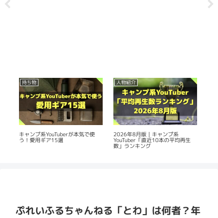
持ち物
人物紹介
人
の
2026年8月版｜キャンプ系
20
キャンプ系YouTuberが本気で使
YouTuber「直近10本の平均再生
Yo
う！愛用ギア15選
数」ランキング
平
ぷれいふるちゃんねる「とわ」は何者？年