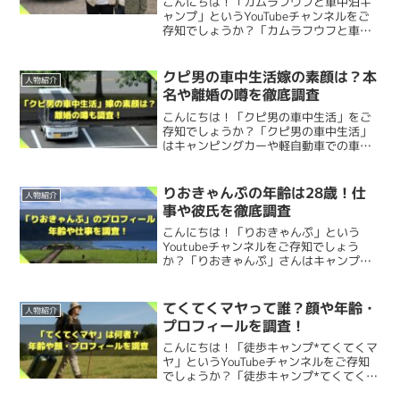
サーフィンが趣味
こんにちは！「カムラフウフと車中泊キ
た。
ゆったりとしたBGMと、優しい語り口調の
ャンプ」というYouTubeチャンネルをご
DIYが得意
存知でしょうか？「カムラフウフと車中
テロップが特徴の動画が視聴できるんですよ
泊キャンプ」は夫婦が愛犬と共に車中泊
ただ、
福島県
に住んでいると僕は推測しています。
好きなものは最後に食べたい派
旅やキャンプを楽しむ様子を動画配信し
ね。
けんた
↑少しだけ見えるとわさんの口元。
ているYouTubeチャンネルです。今回
クピ男の車中生活嫁の素顔は？本
人物紹介
さっぱりした食べ物が好き
は、カムラフウ...
名や離婚の噂を徹底調査
前述したように、福島県が出身地であると考えているので
家では和食を作ることが多い
こんにちは！「クピ男の車中生活」をご
美人オーラが伝わってきますね！
ぷれいふるちゃんねるのプロフィール(本
すが、ある動画で
実家暮らしと思われる発言
があったんで
存知でしょうか？「クピ男の車中生活」
はキャンピングカーや軽自動車での車中
名・誕生日・年齢・身長・体重)
すよね。
泊、DIY、家族との旅やアウトドアライフ
を配信している車中泊系YouTubeチャン
けんた
ネルです。今回は、「クピ男の車中生
りおきゃんぷの年齢は28歳！仕
出典：https://youtu.be/TuEuuaVrb_Q
人物紹介
活」の「クピ男」...
道の駅で
お土産を買うシーン
があるのですが、そこでとわ
スタイルが良いなと思っていたのですが、サーフィンが趣
事や彼氏を徹底調査
とわさんの
プロフィール
を調査しました。
顔出しはしないスタイルとはいえ、この程度の露出はされ
さんは
「家族にお土産で買いました」
と、どら焼きを購入
味と聞いて妙に納得しました！
こんにちは！「りおきゃんぷ」という
ているんですね。
Youtubeチャンネルをご存知でしょう
しているんですね。
か？「りおきゃんぷ」さんはキャンプ動
本名、誕生日、年齢
、
身長
、そして
体重
を見ていきます。
画を配信しているキャンプ系Youtuberで
まとめ
す。今回は、りおきゃんぷさんについて
どんな職種で事務職をされているのか
気になって調べてみ
もしかしたら、今後もっと露出が増えていくこともあるの
以下を調査してみました。 出身（住所・
てくてくマヤって誰？顔や年齢・
人物紹介
高校・大学）...
たのですが、
「車で出勤している」
ことや
「仕事で長距離
かも！？
本名
プロフィールを調査！
運転することが多い」
ということがわかりました。
こんにちは！「徒歩キャンプ*てくてくマ
ゆったりした旅動画を配信するとわさん。
ヤ」というYouTubeチャンネルをご存知
でしょうか？「徒歩キャンプ*てくてくマ
ぷれいふるちゃんねるのギア
とわさんの
本名
は
公開されておらず不明
です。
ヤ」チャンネルは「マヤ」さんがキャン