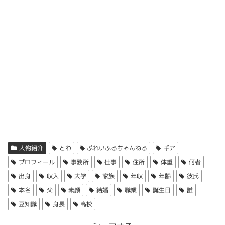
ぷれいふるちゃんねるの高校・大学は？
ある柿の沢発電所が映っていた
んですよね。
とわさんの
高校
と
大学
を調査しました。
この投稿をInstagramで見る
高校
とわさんが通っていた高校は情報が無く
不明
でした。
ただ、福島県が出身地と思われるので、
福島県に
ある高校
出典：https://youtu.be/t0u56f5TKYY?
↑タイトルにOLと書かれている動画。
に
通っていた可能性が高い
と推測しています。
人物紹介
とわ
ぷれいふるちゃんねる
ギア
si=fQbr0V_F1mB-L1Nr
出典：https://youtu.be/zEUIffl_p7g
プロフィール
事務所
仕事
住所
体重
何者
ちなみに、
事務職
をされているようですね。
出身
収入
大学
家族
年収
年齢
彼氏
大学
ぷれいふるちゃんねる Playful Channel(@playful_channel)がシェアした投稿
本名
父
素顔
結婚
職業
誕生日
誰
豆知識
身長
高校
↑テントを設営中のとわさん。
とわさんは
大学に通っているかについても情報が無く不明
↑動画内で映った柿の沢発電所。