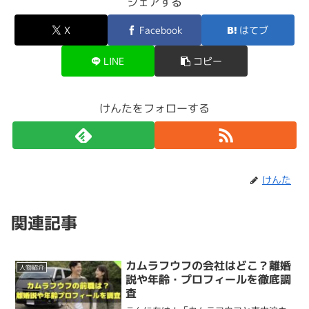
シェアする
↑とわさん。
でした。
マスクをしているものの、目元を拝見することができまし
とわさんはこの動画の中で、
「この川は、小さい時によく
X
Facebook
はてブ
た。
ぷれいふるちゃんねるの
「とわ」
さんは、
2021年6月に
もし大学に通っていたとしたら、
福島県の大学に通ってい
連れてきてもらって遊んでました」
とコメントされていま
チャンネルを開設
し、
ソロキャンプや車中泊の動画
をおよ
LINE
コピー
たかも
しれませんね。
した。
続いて、口元がわかる画像。
そ
2週間に1回のペースで投稿
しています。
福島県には
大学が8校
あるようで、このなかのいずれかに
子供の頃によく連れてきてもらっていたことから、
福島県
けんたをフォローする
「何歳になっても遊び心を忘れずに、限りある時間の中で
通っていたかもしれません。
が出身地ではないか
と思ったわけです。
出典：https://youtu.be/MPq7gxjbRtk
好きな事を楽しみたい」
をモットーにひとり旅を楽しんで
いるのが特徴ですね。
ぷれいふるちゃんねるの豆知識
福島県は自然も多く、アウトドアを楽しむに
けんた
はもってこいの場所ですね！
登録者
は2025年8月現在
11.3万人
で、注目の
キャンプ系
けんた
↑事務職をしているとコメントするとわさん。
YouTuber
ですね。
とわさんの豆知識をご紹介します。
関連記事
住所
デスクワーク
をしていることもわかっています。
とわさんは
顔出しをせず
、BGMとテロップがメインの編
カムラフウフの会社はどこ？離婚
人物紹介
【とわさん豆知識】
集スタイル。
説や年齢・プロフィールを徹底調
出典：https://youtu.be/Cpa0oUqal9Q
査
とわさんが
現在どこにお住まいか
は情報が無く不明でし