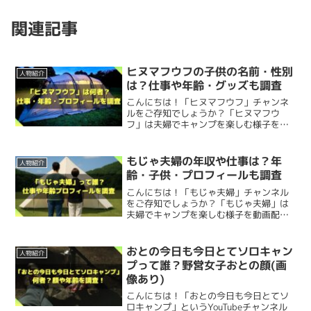
さーやん(キャンプ)の年齢は34歳？プロフィー
サビやキズに強く
、
焦げ付かない
優秀な鉄板！
した。
ルや年収を調査
脱サラさいとう夫婦のプロフィールを調査しました。
こんにちは！「さーやん」さんをご存知でしょうか？「さ
関連記事
ーやん」さんはキャンプ料理動画を配信しているキャンプ
普段さいとう夫婦のお二人は
自宅を事務所として使って
い
系インフルエンサーです。今回は、さーやんさんについて
以下を調査してみました。 さーやん(キャンプ)って何者？
油を引かなくても焦げ付かず焼き物ができる
ので、
ヘルシ
正体は？ さーやん(キャンプ...
て、デスクに2人並んでECサイトの運営をしているようで
2024.07.26
relax-famicamp.com
本名、誕生日、年齢
、
身長
、そして
体重
を見ていきます。
ーな調理ができる
のが嬉しいところ。
ヒヌマフウフの子供の名前・性別
す。
人物紹介
この投稿をInstagramで見る
は？仕事や年齢・グッズも調査
↓ヒヌマフウフさんの記事もおすすめ！
本名
こんにちは！「ヒヌマフウフ」チャンネ
さらに
耐摩耗テストを200万回をクリア
しているので、
長
ルをご存知でしょうか？「ヒヌマフウ
く愛用できる
こと間違いなしですね。
フ」は夫婦でキャンプを楽しむ様子を動
画配信しているキャンプ系Youtuberで
ヒヌマフウフの子供の名前・性別は？仕事や年
す。今回は、ヒヌマフウフさんについて
脱サラさいとう夫婦の
本名
はタローさんが
「齊藤広太
齢・グッズも調査
以下を調査してみました。 ヒヌマフウフ
もじゃ夫婦の年収や仕事は？年
こんにちは！「ヒヌマフウフ」チャンネルをご存知でしょ
焼いたり炒めたりはもちろん、
少し深みのあるデザイン
な
人物紹介
朗」
、はるぴんさんが
「齊藤春奈」
です。
って誰？何者？（健...
うか？「ヒヌマフウフ」は夫婦でキャンプを楽しむ様子を
齢・子供・プロフィールも調査
動画配信しているキャンプ系Youtuberです。今回は、ヒ
ので
鍋料理もできてしまう
という万能なヤツなんです。
ヌマフウフさんについて以下を調査してみました。 ヒヌマ
こんにちは！「もじゃ夫婦」チャンネル
フウフって誰？何者？（健...
2024.12.11
relax-famicamp.com
をご存知でしょうか？「もじゃ夫婦」は
はるぴんさんがインスタのプロフィールで、タローさんは
夫婦でキャンプを楽しむ様子を動画配信
実際、デミグラスソースをたっぷり入れた
煮込み料理
なん
アウトドアメディアの「ソトレシピ」が運営するYoutube
しているキャンプ系Youtuberです。今回
↑山梨移住後の感想を語る動画。
は、もじゃ夫婦さんについて以下を調査
関連記事
ヒヌマフウフの子供の名前・性別は？仕事や年齢・グッズも調査
かもバッチリ！
チャンネル「ソトレシピTV」に出演した際に本名を明か
してみました。 もじゃ夫婦って誰？何
おとの今日も今日とてソロキャン
人物紹介
関連記事
おとの今日も今日とてソロキャンプって誰？野営女子おとの顔(画像あり)
者？ 魅力（旦那...
プって誰？野営女子おとの顔(画
していました。
1,500万円で土地付き中古の一戸建てを購入
したとのこと
脱サラさいとう夫婦｜犬と旅するアウトドアライフ(@saitoufufu)がシェアした投稿
像あり)
出典：https://youtu.be/RtY_wl0_H9M
なのですが、間取りが
「6LDK」
とのことで、かなり広い
こんにちは！「おとの今日も今日とてソ
「広」という漢字で始まる「こうたろう」
がけっこう珍し
ロキャンプ」というYouTubeチャンネル