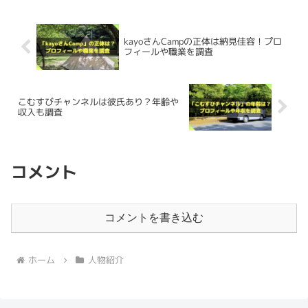
脱サラさいとう夫婦の
高校
と
大学
を調査しました。
新しい家族を迎えられて、ニコちゃんメリーちゃんと幸せ
【正規販売店/メーカー保証
になってほしいなと思います！
有】専用フタ付きセット
kayoさんCampの正体は納見佳容！プロ
高校
フィールや職業を調査
JHQ 鉄板マルチグリドル フ
ラット 33cm 収納袋付き 蓋
さいとう夫婦のお二人の高校について調べてみましたが、
正規品 IKE0924DA 丸型 フ
こむすびチャンネルは彼氏あり？年齢や
特に情報はでてきませんでした。
収入も調査
ライパン グリドルパン グリ
一方で、
Instagram
や
Youtube
で
インフルエンサーとし
記事の続きを読む
ルパン ガスコンロ IH 直火
て活躍も
しており、
会社経営とインフルエンサーの活動が
強いて言えば、
タローさんは高卒でトラック運転手
をやっ
炭火 キャンプ バーベキュー
半々くらいの割合
で動いていると、「ソトレシピTV」に
コメント
ていたということがわかっており、少なくともタローさん
アウトドア ジェイエイチキ
出演した際にコメントしていました。
は高校に通っていたということはわかりました。
↑タローさんが誕生日だとコメントする動画。
ュー【ポイント10倍】
created by
Rinker
コメントを書き込む
一方で、
はるぴん
さんの誕生日は
4月15日
です。
大学
Amazon
楽天市場
Yahooショッピング
ホーム
人物紹介
誕生日にライブ配信する動画があり、4月15日だというこ
大学についても調査してみました。
とがわかりました。