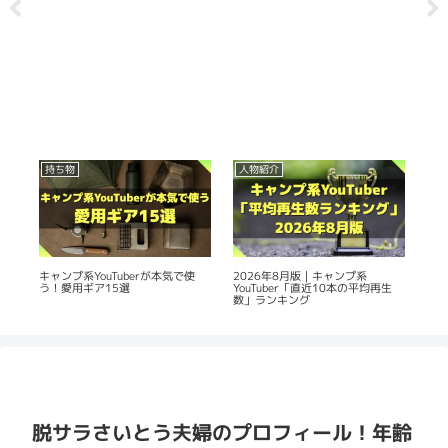
持ち物
人物紹介
人
の
2026年8月版｜キャンプ系
20
キャンプ系YouTuberが本気で使
YouTuber「直近10本の平均再生
Yo
う！愛用ギア15選
数」ランキング
平
脱サラさいとう夫婦のプロフィール！年齢