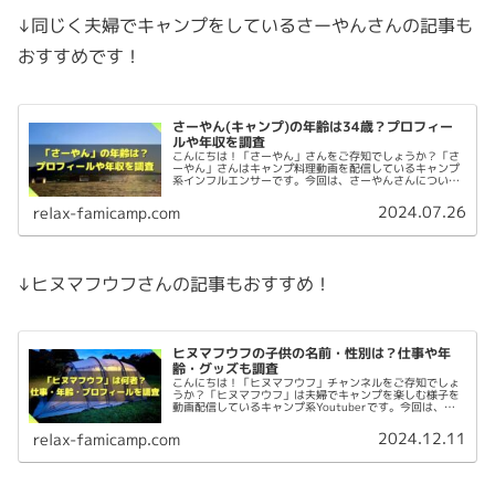
↓同じく夫婦でキャンプをしているさーやんさんの記事も
おすすめです！
さーやん(キャンプ)の年齢は34歳？プロフィー
ルや年収を調査
こんにちは！「さーやん」さんをご存知でしょうか？「さ
ーやん」さんはキャンプ料理動画を配信しているキャンプ
系インフルエンサーです。今回は、さーやんさんについて
以下を調査してみました。 さーやん(キャンプ)って何者？
正体は？ さーやん(キャンプ...
2024.07.26
relax-famicamp.com
↓ヒヌマフウフさんの記事もおすすめ！
ヒヌマフウフの子供の名前・性別は？仕事や年
齢・グッズも調査
こんにちは！「ヒヌマフウフ」チャンネルをご存知でしょ
うか？「ヒヌマフウフ」は夫婦でキャンプを楽しむ様子を
動画配信しているキャンプ系Youtuberです。今回は、ヒ
ヌマフウフさんについて以下を調査してみました。 ヒヌマ
フウフって誰？何者？（健...
2024.12.11
relax-famicamp.com