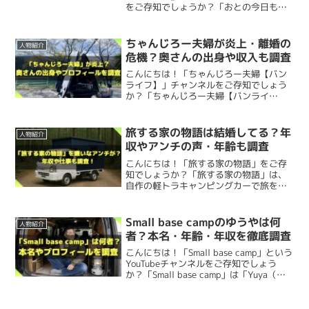
ですよね。
をご存知でしょうか？「おとの今日も今
い名前のようで、タローさんは「広」で始まる「こうたろ
↑左がメリーで、右がニコ。
日とてソロキャンプ」さんは野営女子の
「おと」さんがソロキャンプ動画を配信
う」さんに人生で２人しか会ったことがないとか。
しているキャンプ系YouTubeチャンネル
ちゃんじろー夫婦が炎上・離婚の
山梨はキャンプ場が近いのがうらやましい！
人物紹介
です。今回は...
↑自宅のデスクでインタビューを受けるタローさんとはる
2匹ともメスのトイプードルで、 保護犬だったようです
危機？奥さんの出身や収入も調査
ぴんさん。
ね。
こんにちは！「ちゃんじろー夫婦【バン
誕生日
けんた
ライフ】」チャンネルをご存知でしょう
か？「ちゃんじろー夫婦【バンライ
フ】」さんは車中泊での日本一周やバン
ちなみに上のインタビューの様子は、脱サラ経験者や起業
さいとう夫婦のお二人は以前にも
「ボア」
という名前のト
動画内では
「夏が思ったより暑くない」、「富士山が見え
ライフの様子を発信しているYouTuberで
脱サラさいとう夫婦の
誕生日
を調査しました。
す。今回は、ちゃんじろー夫婦さんにつ
経験者にインタビューをし動画発信している
「脱サラさん
イプードルを飼っていたことがあったのですが、2021年
旅する家の物語は結婚してる？年
人物紹介
る」、「星がきれい」
といった移住してよかった点を語っ
いて以下を調査してみ...
出典：https://youtu.be/2xgfWIeh6ic
収やアンチの声・年齢も調査
に会ってきた」
チャンネルに出演された際の様子です。
に病気で亡くなってしまったようです。
ていました。
まずタローさんの誕生日は
11月
後半
です。
こんにちは！「旅する家の物語」をご存
知でしょうか？「旅する家の物語」は、
自作の軽トラキャンピングカーで旅をし
↓お二人の独立当時の様子などが語られているので気にな
ボアちゃんは、
はるぴんさんが昔働いていたペットショッ
騒音から解放されて、かなり
快適な暮らし
をされているよ
ながら車中泊の様子を公開するアウトド
11月29日に公開された動画で、「本日が誕生日」とコメ
ア系Youtuberです。今回は、旅する家の
る方はチェックしてみてください。
プにいた
当時4ヶ月の子犬で、はるぴんさんが引き取って
うですね！
物語について以下を調査してみました。
ントするシーンがありました。
↑はるぴんさんがマルチグリドルで作った煮込みハンバー
Small base campのゆうやは何
人物紹介
家族になったといういきさつでした。
旅する家の物語...
者？本名・年齢・年収を徹底調査
グ。
こんにちは！「Small base camp」という
脱サラさいとう夫婦の高校、大学は？
具体的な日付まではわかりませんでしたが、
11月の後半
YouTubeチャンネルをご存知でしょう
16年一緒にいた家族が旅立ってしまったということなの
か？「Small base camp」は「Yuya（ゆ
が誕生日
だと思われます。
マルチグリドルが気になる方は今すぐチェック！
うや）」さんが車中泊・キャンプ・DIYを
で、とても辛いですよね。
テーマに動画を配信しているYouTubeチ
ャンネルです...