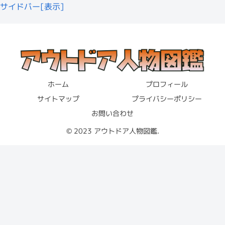
サイドバー[表示]
タローさんは前述したトラック運転手の経歴からも
大学に
オピネルナイフ
は行っていない
ということがわかっています。
脱サラさいとう夫婦も使っている
オピネルナイフ
をご紹介
一方で
はるぴんさんは
秋田
の畜産関係の短大
に通っていた
します。
出典：https://youtu.be/7LVSkJdJqw4
ようです。
ホーム
プロフィール
ただ、短大は途中で辞めて
那須の動物園に飼育員として就
サイトマップ
プライバシーポリシー
職
したとのことでした。
お問い合わせ
自社の経営
をしつつ、
キャンプを楽しみながらインフルエ
ンサーとしても活躍
しているさいとう夫婦のお二人。
© 2023 アウトドア人物図鑑.
はるぴんさんは動物が好きなイメージです
↑はるぴんさんの誕生日に配信されたライブ。
ね！
会社経営は大変だと思いますが、その分やりがいだったり
けんた
時間の融通が利く面もあると思うので、僕はけっこう憧れ
年齢
るライフスタイルです！
脱サラさいとう夫婦の
年齢
を調査しました。
年収はいくら？