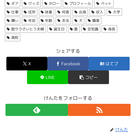
磐田市の住まいでは、
騒音に悩まされて、１年足らずで引
ギア
グッズ
タロー
プロフィール
ペット
っ越すことを決めた
ようでした。
仕事
住所
体重
何者
出身
収入
大学
最後までご覧いただきありがとうございました。
脱サラさいとう夫婦のペットは犬
【公式】ライフスタイルアウトドア・ファッショ
ン el.andsea｜エルアンドシー
出典：https://youtu.be/2xgfWIeh6ic
嫌い
年収
年齢
本名
犬
職業
アメリカンなアウトドアスタイルに憧れてセレクトしたギ
アや雑貨たちを揃えております。夫婦で運営する小さなラ
脱サラさいとう夫婦
誕生日
誰
豆知識
身長
イフスタイルショップです。
↓脱サラさいとう夫婦さんのチャンネルはこちら↓
脱サラさいとう夫婦は
ペット
として
犬
を飼っています。
el-andsea.com
高校
脱サラさいとう夫婦｜犬と旅するアウトドアライフ(@saitoufufu)がシェアした投稿
脱サラさいとう夫婦 - 愛犬と旅する暮らし
シェアする
トイプードルの
「ニコ」
と
「メリー」
です。
↑さいとう夫婦が愛用しているマルチグリドル。
40代夫婦のスローライフVLOG山梨の田舎に中古住宅を購
サイトを覗いてみると、
タローさんとはるぴんさんがファ
入して、保護犬出身の愛犬ニコとメリーと暮らしていま
す。旅やキャンプ、アウトドアが大好きな家族の物語で
X
Facebook
はてブ
す。私たち【さいとう夫婦】は2018年夫婦で脱サラをして
ッションモデルとして商品を紹介
している様子も見られ、
独立起業しました。十人十色な...
↑脱サラさいとう夫婦。
「JHQ 鉄板 マルチグリドル 33cm」
はキャンプシーンで
お二人で運営している感が伝わってきました。
LINE
コピー
おなじみのマルチグリドルです。
２匹の愛犬を抱えて佇む姿からとてもゆったりとした雰囲
www.youtube.com
ちなみに株式会社リフシーでは
はるぴんさんが代表取締役
気が伝わってきますよね。
なんと
驚きの軽さ1kg
、
軽量でシンプルなデザイン
が物欲
けんたをフォローする
で、
タローさんが取締役
のようですね。
を掻き立てますね。
↑引っ越しの報告をする動画。
↓同じく夫婦でキャンプをしているさーやんさんの記事も
脱サラさいとう夫婦のプロフィール（本
おすすめです！
はるぴんさんが社長！
名・誕生日・年齢・身長・体重）
機能性ももちろん抜群で、
高級硬質特殊樹脂加工
の
「イノ
移住後に山梨や住んでいる家についてコメントする動画が
けんた
ーブルコーティング」
というコーティングがされており、
あり、山梨に移住したメリット・デメリットを語っていま
けんた