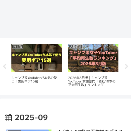
持ち物
人物紹介
人
生
2026年8月版｜キャンプ系
20
キャンプ系YouTuberが本気で使
YouTuber 女性部門「直近10本の
Yo
う！愛用ギア15選
平均再生数」ランキング
数
2025-09