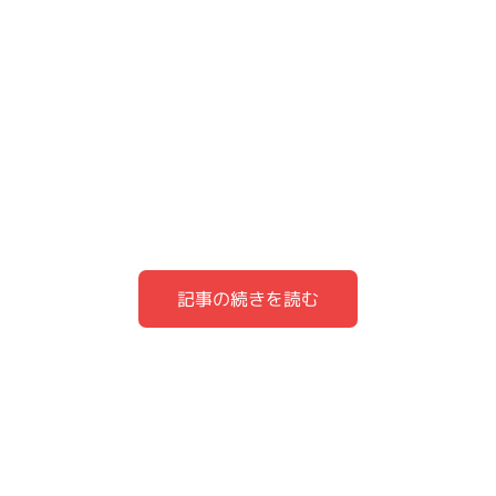
記事の続きを読む
あやあやCAMPは誰で何者？
あやあやCAMPのギア
あやあやCAMPは結婚している？
あやあやCAMPさんは、肩の力を抜いた
「適当キャンプ
あやあやCAMPの家族（旦那、子供）