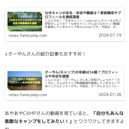
なゆキャンの本名・年収や職業は？家族構成やプ
ロフィールを徹底調査
こんにちは！「なゆキャン△ / camp girl」チャンネルをご
存知でしょうか？「なゆキャン」さんはソロキャンプ動画
を配信しているキャンプ系Youtuberです。今回は、なゆ
キャンさんについて以下を調査してみました。 なゆキャン
って誰？正...
2024.07.19
relax-famicamp.com
↓さーやんさんの紹介記事もおすすめ！
さーやん(キャンプ)の年齢は34歳？プロフィー
ルや年収を調査
こんにちは！「さーやん」さんをご存知でしょうか？「さ
ーやん」さんはキャンプ料理動画を配信しているキャンプ
系インフルエンサーです。今回は、さーやんさんについて
以下を調査してみました。 さーやん(キャンプ)って何者？
正体は？ さーやん(キャンプ...
2024.07.26
relax-famicamp.com
あやあやCAMPさんの動画を見ていると、
「自分もあんな
素敵なキャンプをしてみたい！」
とワクワクしてきますよ