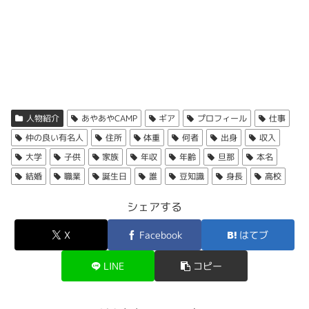
す！
普段は写真や動画に登場しない旦那さんですが、
とある動
↑あやあやCAMPさん。
画でテントを設営している姿が映っていました。
大学
折りたたみ式
だから、
バックパックの隙間にもすっぽり収
特に注目すべきは、その
SNS急成長
ぶり。
まっちゃう超便利サイズ！
↑結婚しているか聞かれて「してます」と答えるあやあや
あやあやCAMPさんは
大学に通っているかについても情報
CAMPさん。
2023年の1月からInstagramを始めて
わずか10ヶ月でフ
が無く不明でした。
荷物を最小限にしたいキャンプにピッタリなんですよね
ォロワー9万人
を突破し、2025年6月現在では
12万人
を超
人物紹介
あやあやCAMP
ギア
プロフィール
仕事
～。
あやあやCAMPさんはInstagramでは
ファミリーキャンプ
えるフォロワーを抱える人気アカウントに成長しました。
もし大学に通っていたとしたら、やはり
姫路市の大学に通
仲の良い有名人
住所
体重
何者
出身
収入
スタイルの投稿
をしているので、投稿を見ていると結婚し
っていたのではないか
と推測しています。
大学
子供
家族
年収
年齢
旦那
本名
ていることは割とすぐに気づくんですよね。
そして2023年11月には
YouTubeチャンネルも開設
、順調
結婚
職業
誕生日
誰
豆知識
身長
高校
に登録者を伸ばし現在の登録者は
2.14万人
を誇ります。
姫路市には4校の大学
があるようで、この中のいずれかに
シェアする
ファミリーキャンパーの僕としては親近感湧
通っていたかもしれませんね。
きますね。
普段はファミリーキャンプの様子を発信して
X
Facebook
はてブ
出典：https://youtu.be/vyTTTLlE_ws
けんた
いますが、YouTubeではソロキャンプにも挑
あやあやCAMPの豆知識
LINE
コピー
戦するなど、幅広いキャンプスタイルを紹介
けんた
あやあやCAMPの職業や仕事は？収入年収
しているんですよね。
も調査
あやあやCAMPさんの豆知識をご紹介します。