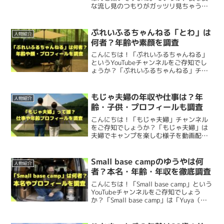
すよね。
な流し見のつもりがガッツリ見ちゃう
かかっちゃいますからね！
ちなみに、「4歳か5歳」というのは、Instagramの
2022
の、僕だけじゃないはず。今回は、過去6
けんた
本名
ヶ月の最新10本をもとに、平均再生数が
素敵なファミリーキャンプ、そしてソロキャンプの映像を
年11月8日の投稿で「2歳児」
と書かれていたので、
2025
しかも、
旦那さんも仕事を辞めて
あやあやCAMPさんの
撮
多い上位10チャンネルをランキングしま
ぷれいふるちゃんねる「とわ」は
人物紹介
した。 最近...
配信するあやあやCAMPさん。
年6月現在は4歳か5歳なはず
ということです。
何者？年齢や素顔を調査
影と編集
に専任しているとか。
大型のゴトクは
直径130mmの鍋まで安定して置ける
か
こんにちは！「ぷれいふるちゃんねる」
あやあやCAMPさんの
本名
は
公開されておらず不明
です。
ら、ソロキャンプはもちろん、友達とのキャンプでも
複数
というYouTubeチャンネルをご存知でし
これからも素敵なキャンプ動画を期待しています！
ょうか？「ぷれいふるちゃんねる」チャ
人分の料理がラクラク
作れちゃいます！
夫婦でインフルエンサーをメインに活動され
ンネルは「とわ」さんが車中泊やキャン
「あや」
という名前は、なんとなく
本名っぽい気はしてい
プの動画を配信しているYouTubeチャン
ているんですね。
ネルです。今回は、ぷれいふるちゃんね
最後までご覧いただきありがとうございました。
もじゃ夫婦の年収や仕事は？年
る
んですが、真相はわからないですね。
人物紹介
カセットガス（CB缶）を使用するので、
燃料のコストが
るさんについ...
けんた
齢・子供・プロフィールも調査
安く済む
のも家計に優しい！
燃料の入手もコンビニやホー
こんにちは！「もじゃ夫婦」チャンネル
↓あやあやCAMPチャンネルはこちら↓
新しい情報が入り次第記事を更新したいと思います！
をご存知でしょうか？「もじゃ夫婦」は
ムセンターで簡単にできる
ので、急な旅行でも安心です。
年収はいくら？
夫婦でキャンプを楽しむ様子を動画配信
しているキャンプ系Youtuberです。今回
は、もじゃ夫婦さんについて以下を調査
あやあやCAMP
誕生日
そして何より日本製だから
品質が高く、長く愛用できる
の
してみました。 もじゃ夫婦って誰？何
Small base campのゆうやは何
あやあやcamp/適当キャンプ飯🍳ソロキャンプやってます
人物紹介
あやあやCAMPさんの
年収
はいくらでしょうか。
者？ 魅力（旦那...
🙂‍↕️✨インスタではNGアウトドア旅もUPしてます🥰▷コス
者？本名・年齢・年収を徹底調査
も魅力的ですよね～。
パギア、長く使えるギア紹介▷ファミキャン、関西キャン
パー🏯
こんにちは！「Small base camp」という
あやあやCAMPさんの
誕生日
は
公開されておらず不明
でし
YouTubeチャンネルをご存知でしょう
YouTuberとしての収益を計算
してみました。
か？「Small base camp」は「Yuya（ゆ
た。
うや）」さんが車中泊・キャンプ・DIYを
テーマに動画を配信しているYouTubeチ
www.youtube.com
30日分の動画再生回数
83万回
ャンネルです...