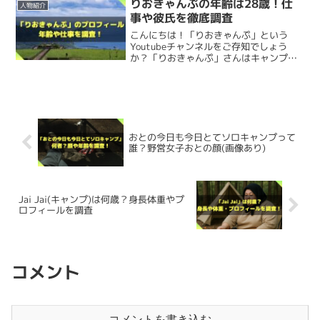
りおきゃんぷの年齢は28歳！仕
人物紹介
この投稿をInstagramで見る
Instagramの投稿などいろいろと見てみたのですが、誕生
事や彼氏を徹底調査
1再生あたりの収益
0.2円と仮定
日に関する投稿は無くわかりませんでした。
こんにちは！「りおきゃんぷ」という
↓なゆキャンさんの紹介記事もおすすめ！
月収
16.6万円
Youtubeチャンネルをご存知でしょう
か？「りおきゃんぷ」さんはキャンプ動
年収
199.2万円
画を配信しているキャンプ系Youtuberで
す。今回は、りおきゃんぷさんについて
Instagramでの誕生日に関する投稿ってよく
なゆキャンの本名・年収や職業は？家族構成やプ
以下を調査してみました。 出身（住所・
ロフィールを徹底調査
あるので、情報キャッチできること期待して
高校・大学）...
あやあやCAMPさんは
過去30日で83万回の動画再生回数
こんにちは！「なゆキャン△ / camp girl」チャンネルをご
存知でしょうか？「なゆキャン」さんはソロキャンプ動画
いたんですけどね〜。
けんた
を配信しているキャンプ系Youtuberです。今回は、なゆ
でした。
キャンさんについて以下を調査してみました。 なゆキャン
おとの今日も今日とてソロキャンプって
って誰？正...
2024.07.19
relax-famicamp.com
出典：https://youtu.be/kBjwlxrST6E
誰？野営女子おとの顔(画像あり)
仮に1再生あたりの収益を0.2円と仮定すると、
月の収益
誕生日に関する情報をキャッチできたら記事を更新しま
が16.6万円になる計算
ですね。
↓さーやんさんの紹介記事もおすすめ！
す！
Jai Jai(キャンプ)は何歳？身長体重やプ
ロフィールを調査
あやあやキャンプ /キャンプ飯・アウトドア旅(@ayaycamp)がシェアした投稿
↑SOTO ST-310でお湯を沸かすあやあやCAMPさん。
年収にすると199.2万円
になります。
さーやん(キャンプ)の年齢は34歳？プロフィー
年齢
ルや年収を調査
こんにちは！「さーやん」さんをご存知でしょうか？「さ
ーやん」さんはキャンプ料理動画を配信しているキャンプ
キャンプでの料理を快適に、そして楽しくしたいなら、
コメント
さらに、
インスタグラムの収益を計算
してみました。
↑2歳の頃のお子さん。
系インフルエンサーです。今回は、さーやんさんについて
以下を調査してみました。 さーやん(キャンプ)って何者？
あやあやCAMPさんの
年齢
は2025年6月現在
29歳か30歳
SOTO ST-310 レギュレーターストーブは絶対おすすめで
正体は？ さーやん(キャンプ...
2024.07.26
relax-famicamp.com
です。
す！
あやあやCAMPさんはYouTubeより前にInstagramを開始
あやあやCAMPさんが
お子さんとキャンプをしている姿が
コメントを書き込む