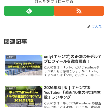
↑テントを設営する旦那さん。
けんたをフォローする
出典：https://youtu.be/kBjwlxrST6E
なかでも
「適当キャンプ飯」
が特徴的で、凝りすぎず
誰で
あやあやCAMPさんの
職業・仕事
、そして
年収
を調査しま
も真似できるレシピ
が参考になります！
おしゃれな感じの旦那さんですね！
【あやあやCAMPさん豆知識】
した。
けんた
難しい道具や技術がなくても、家族で自然を楽しめること
けんた
メンズライクな服が好き
↑コンパクトに収納されたSOTO ST-310をバックパック
を伝える「あやあやCAMP」の発信は、キャンプ初心者か
職業・仕事
好きな食べ物はお寿司
関連記事
から取り出すあやあやCAMPさん。
僕もファミリーキャンプではテント設営係なので、これま
らベテランまで幅広い層から支持されており、
今注目のキ
実は料理が苦手
た親近感が湧きますね。
ャンプ系YouTuber
です！
あやあやCAMPさんの
職業
は
インフルエンサー
です。
以前はインドアだった
特に素晴らしいのは
「マイクロレギュレーター」
を搭載し
only(キャンプ)の正体はモデル？
人物紹介
プロフィールを徹底調査！
ていること！
寒い朝や夕方でも火力が安定
するから、
いつ
子供
あやあやCAMPのプロフィール(本名・誕
以前は別の仕事をされていた
ようなのですが、キャンプの
こんにちは！「only」というYouTubeチ
でもストレスなく調理できる
のが嬉しいポイント♪
ャンネルをご存知でしょうか？「only」
生日・年齢・身長・体重)
投稿をするようになり、徐々にキャンプインフルエンサー
チャンネルは「only」さんがソロキャン
プ動画を配信しているキャンプ系
キャンプ飯を作っているイメージが強いあやあやCAMPさ
あやあやCAMPさんには
子供
がいます。
がメインになって
仕事を辞めた
ということでした。
外気温が
5℃まで下がっても火力低下が起きにくい
ので、
YouTubeチャンネルです。今回は、only
んですが、料理が苦手というのは意外でした！
さんについて以下を調査してみました。
2026年8月版｜キャンプ系
冬キャンプでも大活躍
なんです！
人物紹介
あやあやCAMPさんの
プロフィール
を調査しました。
...
YouTuber「直近10本の平均再生
2025年6月現在
4歳か5歳の男の子
で、ちょくちょく
キャンプインフルエンサーと本職を掛け持ちしている方も
数」ランキング
Instagramの投稿やYouTube動画に登場
します。
けっこういるのですが、仕事をやめるのってすごい決断で
まとめ
本名、誕生日、年齢
、
身長
、そして
体重
を見ていきます。
こんにちは！キャンプ系YouTuberが最近
寒い朝に火力が弱いとお湯が沸くのに時間が
ほんと熱いですよね。ていうか、夜な夜