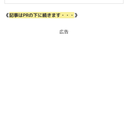
《
記事はPRの下に続きます・・・
》
広告