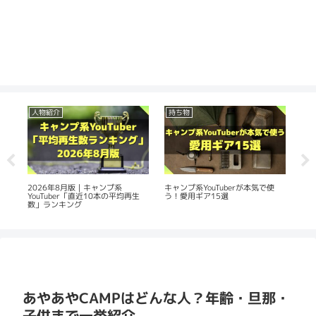
人物紹介
持ち物
人
の
2026年8月版｜キャンプ系
20
キャンプ系YouTuberが本気で使
YouTuber「直近10本の平均再生
Yo
う！愛用ギア15選
数」ランキング
平
あやあやCAMPはどんな人？年齢・旦那・
子供まで一挙紹介