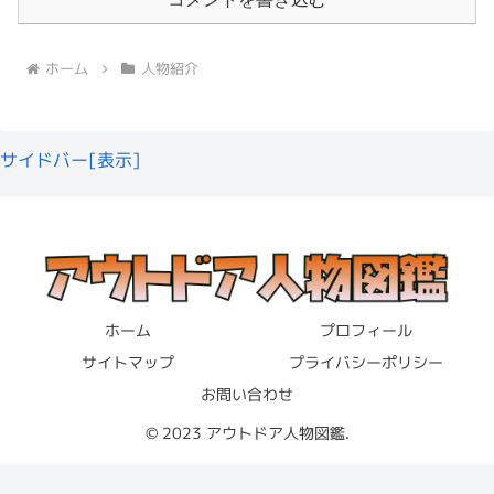
しているので、Instagramの収益の方がメインかもしれな
本当に楽しそう
でほっこりするんですよね！
関連記事
太田唯は女優で30歳！太田プロ所属のジブリ好きキャンパーを徹底調査
いですね。
関連記事
Dentanの年齢や年収は？素顔や結婚しているか徹底調査！
「29歳か30歳」ってどういうことって感じ
ソト(SOTO) レギュレーター
ホーム
人物紹介
ですよね。
やっぱりファミリーキャンプはいい！
ストーブ ガス ST-310
あやあやCAMPさんは2025年6月現在
12.2万人のフォロ
けんた
created by
Rinker
ソト(SOTO)
ワー
を持つので、
ミドルインフルエンサー
にあたります。
けんた
サイドバー[表示]
というのも、「市川ハウスチャンネル」で2024年9月に
Amazon
楽天市場
公開された動画にあやあやCAMPさんが出演するのです
10,000人フォロワーを超えているので、 アフィリエイト
ちなみに2025年1月頃のお子さんはこんな感じ。
Yahooショッピング
が、そこで
年齢を聞かれて29歳と答えていた
んですよ
案件の依頼がメーカーなどから来ているはずですね。
ね。
そして、企業案件で得られる収入のおおよその相場は以下
スノーピーク(snow peak) ピッツ CS-370
のようになっています。
ホーム
プロフィール
サイトマップ
プライバシーポリシー
あやあやCAMPさんが愛用している焼肉トングをご紹介し
お問い合わせ
インフルエンサーランク：フォロワー数
相場
ます。
© 2023 アウトドア人物図鑑.
ナノインフルエンサー：500人 〜 1万人
1,000円 〜 1万円
スノーピークのピッツ CS-370
は、焼肉専用に設計された