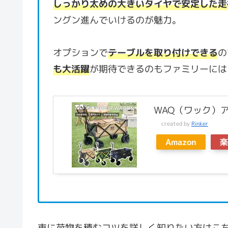
しっかり太めの大きいタイヤで安定した走
ングン進んでいけるのが魅力。
オプションで
テーブルを取り付けできる
の
も大活躍
が期待できるのもファミリーには
WAQ（ワック）
created by
Rinker
Amazon
楽
車に荷物を積むコツを詳しく知りたい方はこ