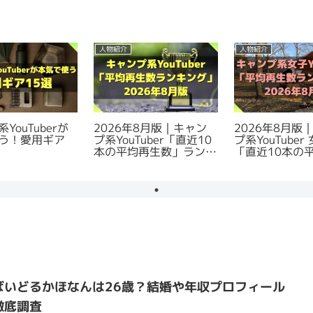
人物紹介
人物紹介
YouTuberが
2026年8月版｜キャン
2026年8月版
う！愛用ギア
プ系YouTuber「直近10
プ系YouTube
本の平均再生数」ランキ
「直近10本の
ング
数」ランキング
ばいどるかほなんは26歳？結婚や年収プロフィール
徹底調査