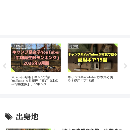
人物紹介
持ち物
人
生
2026年8月版｜キャンプ系
20
キャンプ系YouTuberが本気で使
YouTuber 女性部門「直近10本の
Yo
う！愛用ギア15選
平均再生数」ランキング
数
出身地