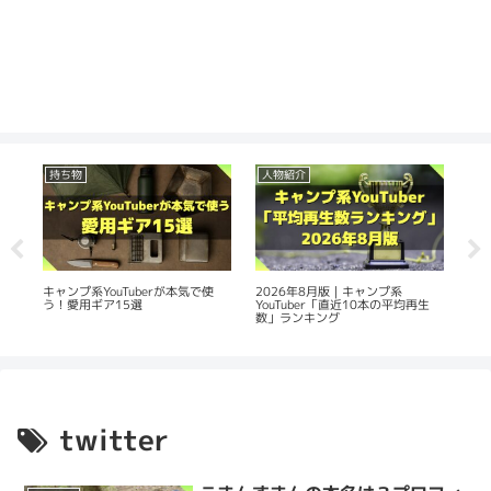
持ち物
人物紹介
人
の
2026年8月版｜キャンプ系
20
キャンプ系YouTuberが本気で使
YouTuber「直近10本の平均再生
Yo
う！愛用ギア15選
数」ランキング
平
twitter