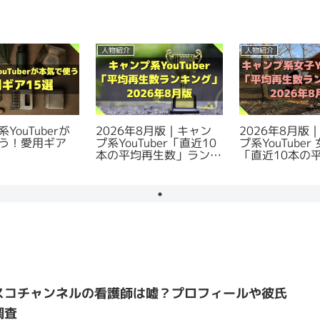
人物紹介
人物紹介
YouTuberが
2026年8月版｜キャン
2026年8月版
う！愛用ギア
プ系YouTuber「直近10
プ系YouTube
本の平均再生数」ランキ
「直近10本の
ング
数」ランキング
スコチャンネルの看護師は嘘？プロフィールや彼氏
調査