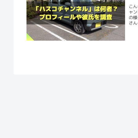
こん
ャン
の様
さん