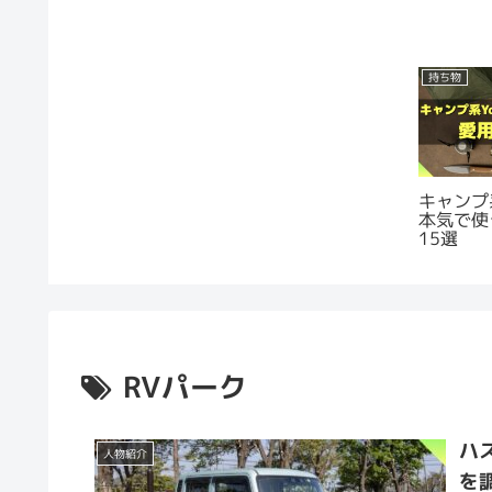
持ち物
キャンプ系
本気で使
15選
RVパーク
ハ
人物紹介
を