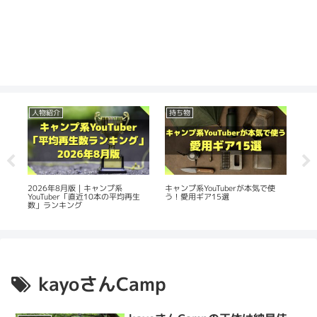
人物紹介
持ち物
人
の
2026年8月版｜キャンプ系
20
キャンプ系YouTuberが本気で使
YouTuber「直近10本の平均再生
Yo
う！愛用ギア15選
数」ランキング
平
kayoさんCamp