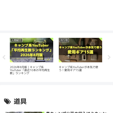
人物紹介
持ち物
人
の
2026年8月版｜キャンプ系
20
キャンプ系YouTuberが本気で使
YouTuber「直近10本の平均再生
Yo
う！愛用ギア15選
数」ランキング
平
道具