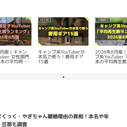
持ち物
人物紹介
年8月版｜キャン
キャンプ系YouTuberが
2026年8月版
Tuber 女性部門
本気で使う！愛用ギア
プ系YouTuber
0本の平均再生
15選
本の平均再生数
キング
ング
まくっく・やぎちゃん離婚理由の真相！本名や年
・旦那も調査