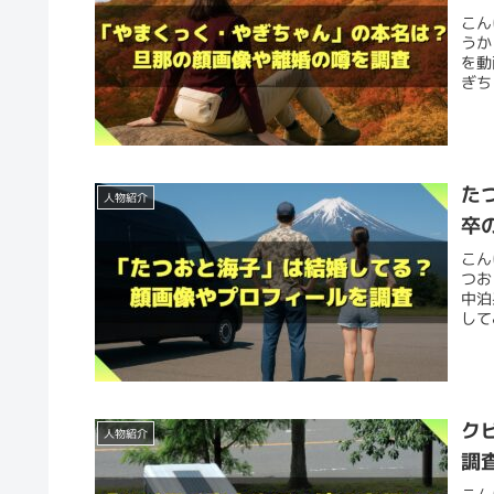
こん
うか
を動
ぎち
た
人物紹介
卒
こん
つお
中泊
して
ク
人物紹介
調