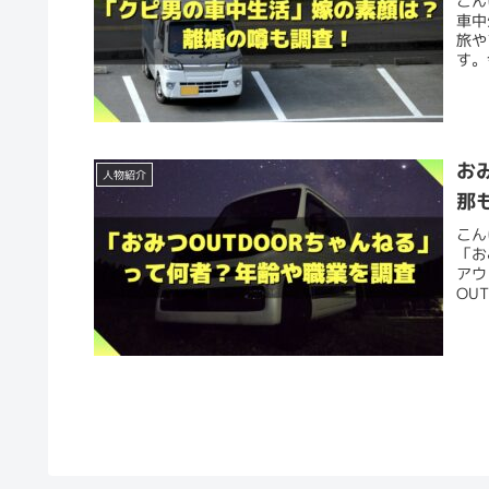
こん
車中
旅や
す。
お
人物紹介
那
こん
「お
アウ
OU