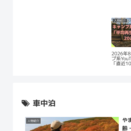
人物紹介
2026
プ系You
「直近1
数」ラン
車中泊
や
人物紹介
齢