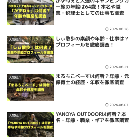
かずねぇと犬達のキャンピングカ
人物紹介
ー旅の年齢は64歳！本名や職
業・税理士としての仕事も調査
2026.06.28
しぃ散歩の素顔や年齢・仕事は？
人物紹介
プロフィールを徹底調査！
2026.06.21
まるちこべーすは何者？年齢・元
人物紹介
保育士の経歴・年収を徹底調査
2026.06.07
YANOYA OUTDOORは何者？本
人物紹介
名・年齢・職業・ギアを徹底調査