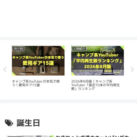
持ち物
人物紹介
人
の
2026年8月版｜キャンプ系
20
キャンプ系YouTuberが本気で使
YouTuber「直近10本の平均再生
Yo
う！愛用ギア15選
数」ランキング
平
誕生日