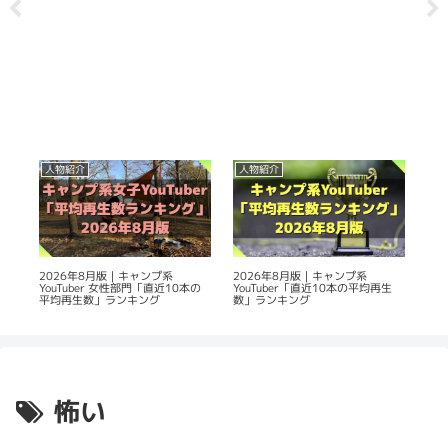
人物紹介
人物紹介
持
使
2026年8月版｜キャンプ系
2026年8月版｜キャンプ系
キャ
YouTuber 女性部門「直近10本の
YouTuber「直近10本の平均再生
う！
平均再生数」ランキング
数」ランキング
怖い