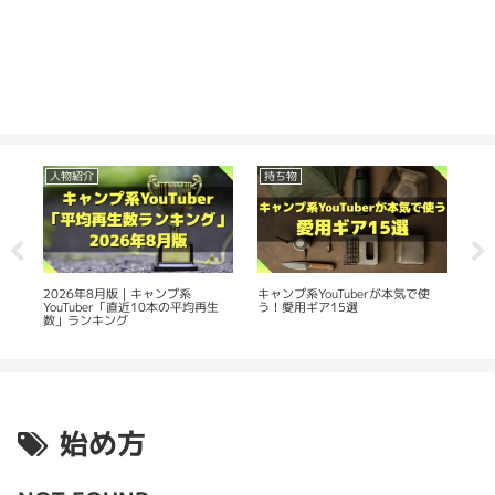
人物紹介
持ち物
人
の
2026年8月版｜キャンプ系
20
キャンプ系YouTuberが本気で使
YouTuber「直近10本の平均再生
Yo
う！愛用ギア15選
数」ランキング
平
始め方