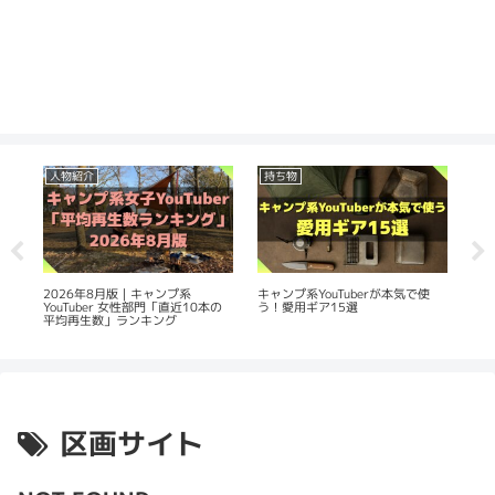
人物紹介
持ち物
人
生
2026年8月版｜キャンプ系
20
キャンプ系YouTuberが本気で使
YouTuber 女性部門「直近10本の
Yo
う！愛用ギア15選
平均再生数」ランキング
数
区画サイト