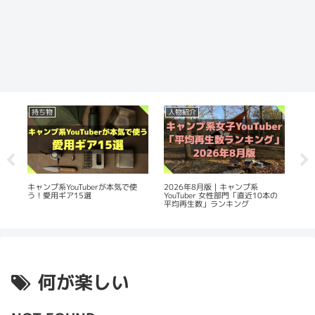
持ち物
人物紹介
人
生
2026年8月版｜キャンプ系
20
キャンプ系YouTuberが本気で使
YouTuber 女性部門「直近10本の
Yo
う！愛用ギア15選
平均再生数」ランキング
数
何が楽しい