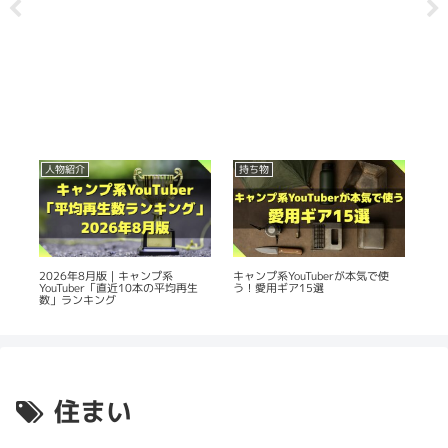
人物紹介
持ち物
人
の
2026年8月版｜キャンプ系
20
キャンプ系YouTuberが本気で使
YouTuber「直近10本の平均再生
Yo
う！愛用ギア15選
数」ランキング
平
住まい