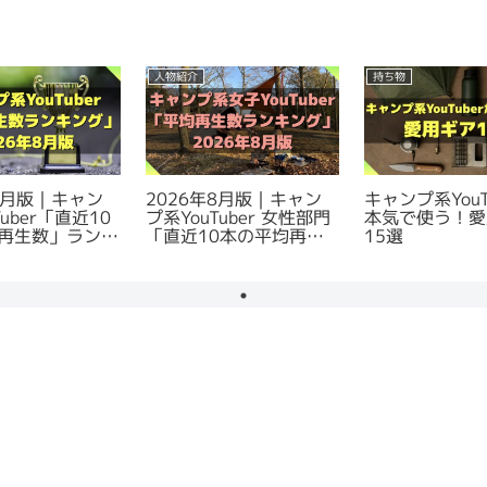
人物紹介
持ち物
年8月版｜キャン
2026年8月版｜キャン
キャンプ系YouT
Tuber「直近10
プ系YouTuber 女性部門
本気で使う！愛
再生数」ランキ
「直近10本の平均再生
15選
数」ランキング