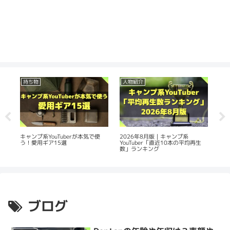
持ち物
人物紹介
人
の
2026年8月版｜キャンプ系
20
キャンプ系YouTuberが本気で使
YouTuber「直近10本の平均再生
Yo
う！愛用ギア15選
数」ランキング
平
ブログ