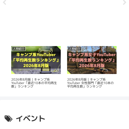
人物紹介
人物紹介
持
使
2026年8月版｜キャンプ系
2026年8月版｜キャンプ系
キャ
YouTuber「直近10本の平均再生
YouTuber 女性部門「直近10本の
う！
数」ランキング
平均再生数」ランキング
イベント