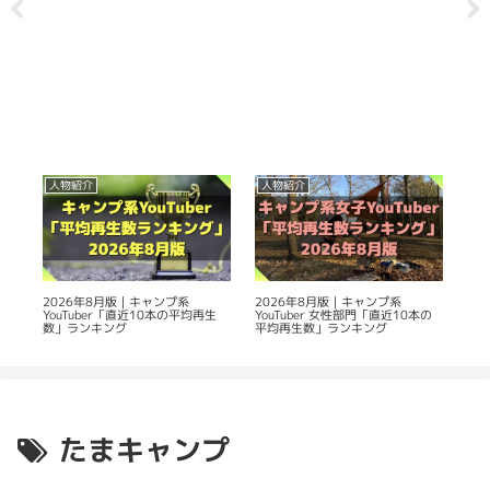
人物紹介
人物紹介
持
使
2026年8月版｜キャンプ系
2026年8月版｜キャンプ系
キャ
YouTuber「直近10本の平均再生
YouTuber 女性部門「直近10本の
う！
数」ランキング
平均再生数」ランキング
たまキャンプ