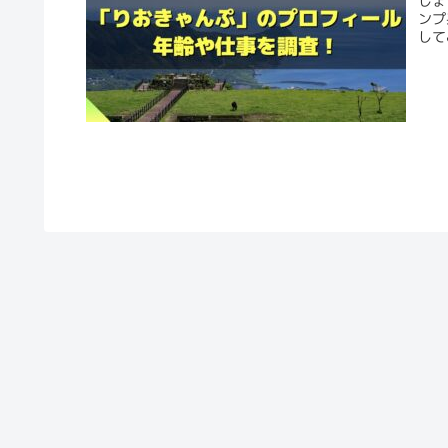
しょ
ンプ
して