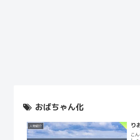
おばちゃん化
り
人物紹介
こん